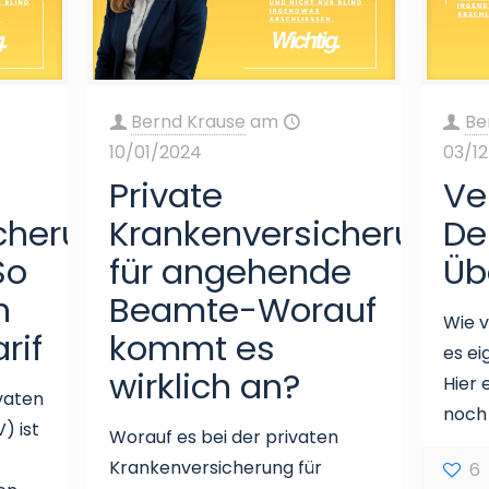
Bernd Krause
am
Be
10/01/2024
03/1
Private
Ve
cherung
Krankenversicherung
De
So
für angehende
Üb
n
Beamte-Worauf
Wie v
rif
kommt es
es ei
wirklich an?
Hier 
ivaten
noch
) ist
Worauf es bei der privaten
Krankenversicherung für
6