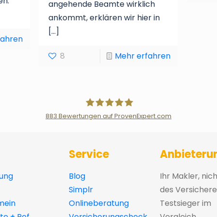
en.
angehende Beamte wirklich
ankommt, erklären wir hier in
[…]
fahren
8
Mehr erfahren
883
Bewertungen auf ProvenExpert.com
Der Fairsicherungsladen GmbH Ver
Service
Anbieteru
ung
Blog
Ihr Makler, nic
Simplr
des Versichere
mein
Onlineberatung
Testsieger im
e + Ref
Versicherungscheck
Vergleich