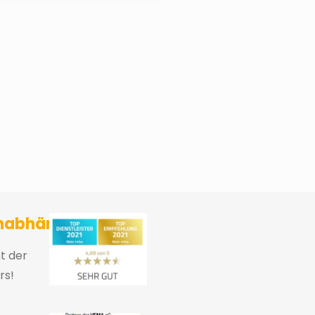
sicherungsmakler und Finanzberater Karlsruhe
nabhängig
ht der
rs!