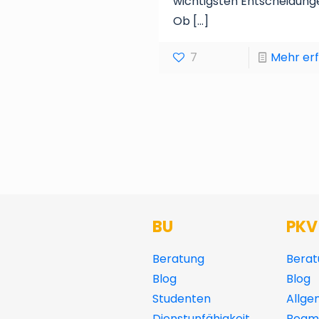
wichtigsten Entscheidung
Ob
[…]
7
Mehr er
BU
PKV
Beratung
Berat
Blog
Blog
Studenten
Allge
Dienstunfähigkeit
Beamt