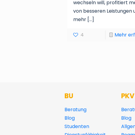
wechseln will, profitiert m
von besseren Leistungen 
mehr
[…]
4
Mehr er
BU
PKV
Beratung
Berat
Blog
Blog
Studenten
Allge
Dienstunfähigkeit
Beamt