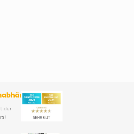
sicherungsmakler und Finanzberater Karlsruhe
nabhängig
ht der
rs!