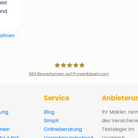
eist
und
fahren
883
Bewertungen auf ProvenExpert.com
Der Fairsicherungsladen GmbH Ver
Service
Anbieteru
ung
Blog
Ihr Makler, nic
Simplr
des Versichere
mein
Onlineberatung
Testsieger im
e + Ref
Versicherungscheck
Vergleich