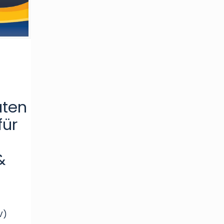
aten
für
&
V)