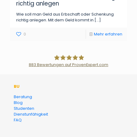
richtig anlegen
Wie soll man Geld aus Erbschaft oder Schenkung
richtig anlegen. Mit dem Geld kommt in
[…]
0
Mehr erfahren
883
Bewertungen auf ProvenExpert.com
Der Fairsicherungsladen GmbH
BU
Versicherungsmakler und
Beratung
Blog
Finanzberater Karlsruhe
Studenten
Dienstunfähigkeit
FAQ