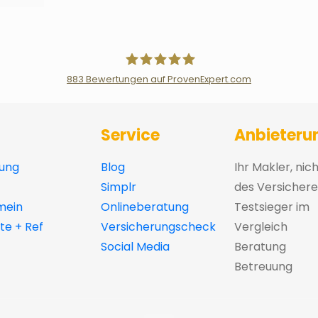
883
Bewertungen auf ProvenExpert.com
Der Fairsicherungsladen GmbH Ver
Service
Anbieteru
ung
Blog
Ihr Makler, nic
Simplr
des Versichere
mein
Onlineberatung
Testsieger im
e + Ref
Versicherungscheck
Vergleich
Social Media
Beratung
Betreuung