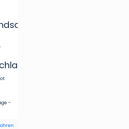
ondsdepot
%
chlag
ot
age –
fahren