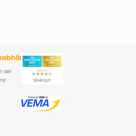
sicherungsmakler und Finanzberater Karlsruhe
nabhängig
ht der
rs!