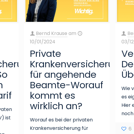
Bernd Krause
am
Be
10/01/2024
03/1
Private
Ve
cherung
Krankenversicherung
De
So
für angehende
Üb
n
Beamte-Worauf
Wie v
rif
kommt es
es ei
wirklich an?
Hier 
ivaten
noch
) ist
Worauf es bei der privaten
Krankenversicherung für
6