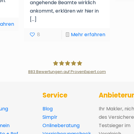
en.
angehende Beamte wirklich
ankommt, erklären wir hier in
[…]
fahren
8
Mehr erfahren
883
Bewertungen auf ProvenExpert.com
Der Fairsicherungsladen GmbH Ver
Service
Anbieteru
ung
Blog
Ihr Makler, nic
Simplr
des Versichere
mein
Onlineberatung
Testsieger im
e + Ref
Versicherungscheck
Vergleich