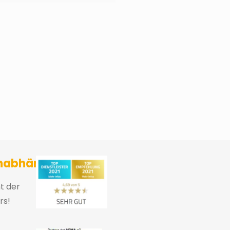
sicherungsmakler und Finanzberater Karlsruhe
nabhängig
ht der
rs!