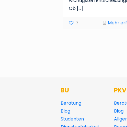
wichtigsten Entscheidung
Ob
[…]
7
Mehr er
BU
PKV
Beratung
Berat
Blog
Blog
Studenten
Allge
Dienstunfähigkeit
Beamt