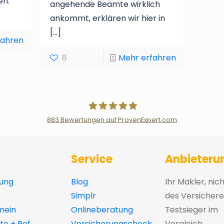
en.
angehende Beamte wirklich
ankommt, erklären wir hier in
[…]
fahren
8
Mehr erfahren
883
Bewertungen auf ProvenExpert.com
Der Fairsicherungsladen GmbH Ver
Service
Anbieteru
ung
Blog
Ihr Makler, nic
Simplr
des Versichere
mein
Onlineberatung
Testsieger im
e + Ref
Versicherungscheck
Vergleich