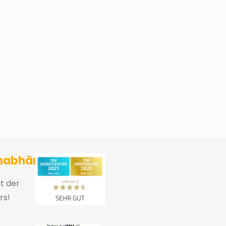
sicherungsmakler und Finanzberater Karlsruhe
nabhängig
ht der
rs!