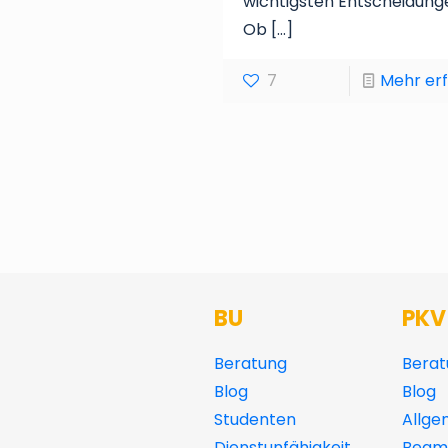
wichtigsten Entscheidung
Ob
[…]
7
Mehr er
BU
PKV
Beratung
Berat
Blog
Blog
Studenten
Allge
Dienstunfähigkeit
Beamt