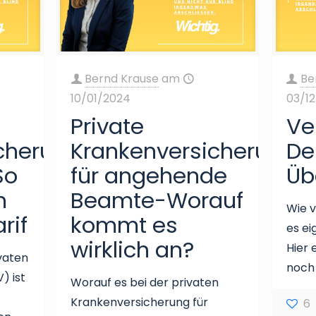
Bernd Krause
am
Be
10/01/2024
03/1
Private
Ve
cherung
Krankenversicherung
De
So
für angehende
Üb
n
Beamte-Worauf
Wie v
rif
kommt es
es ei
wirklich an?
Hier 
ivaten
noch
) ist
Worauf es bei der privaten
Krankenversicherung für
6