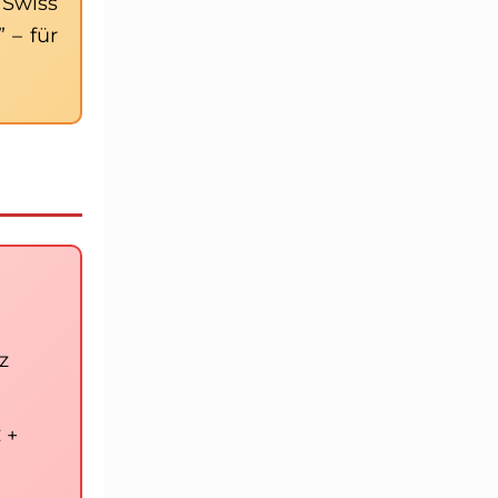
 Swiss
 – für
z
 +