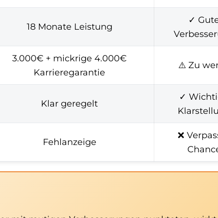
✓ Gut
18 Monate Leistung
Verbesse
3.000€ + mickrige 4.000€
⚠️ Zu we
Karrieregarantie
✓ Wicht
Klar geregelt
Klarstell
❌ Verpas
Fehlanzeige
Chanc