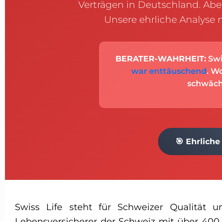
Verträgen in Deutschland. Aber
Unsere ehrliche Analyse 
BERATER-WAHRHEIT:
Swi
war enttäuschend
. W
schwäche
🎯 Ehrlich
Swiss Life steht für Schweizer Qualität u
Lebensversicherer der Schweiz mit über 40