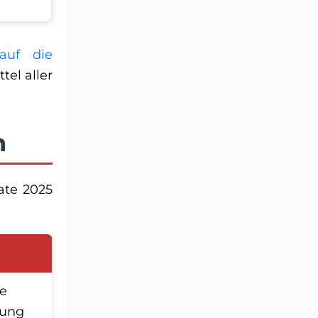
 auf die
tel aller
n
ate 2025
e
rung