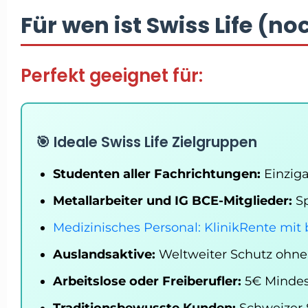
Für wen ist Swiss Life (no
Perfekt geeignet für:
🎯 Ideale Swiss Life Zielgruppen
Studenten aller Fachrichtungen:
Einziga
Metallarbeiter und IG BCE-Mitglieder:
Sp
Medizinisches Personal: KlinikRente mit 
Auslandsaktive:
Weltweiter Schutz ohn
Arbeitslose oder Freiberufler:
5€ Mindest
Traditionsbewusste Kunden:
Schweizer S