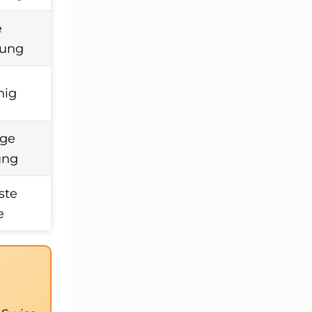
e
rung
nig
ige
ung
ste
e