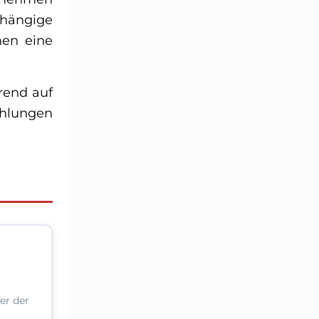
bhängige
nen eine
rend auf
ehlungen
er der