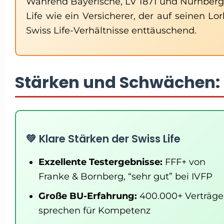
Während Bayerische, LV 1871 und Nürnberg
Life wie ein Versicherer, der auf seinen Lo
Swiss Life-Verhältnisse enttäuschend.
Stärken und Schwächen: D
💚 Klare Stärken der Swiss Life
Exzellente Testergebnisse:
FFF+ von
Franke & Bornberg, “sehr gut” bei IVFP
Große BU-Erfahrung:
400.000+ Verträge
sprechen für Kompetenz