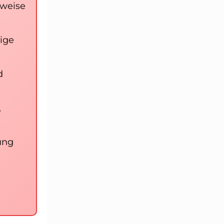
lweise
ige
d
,
ung