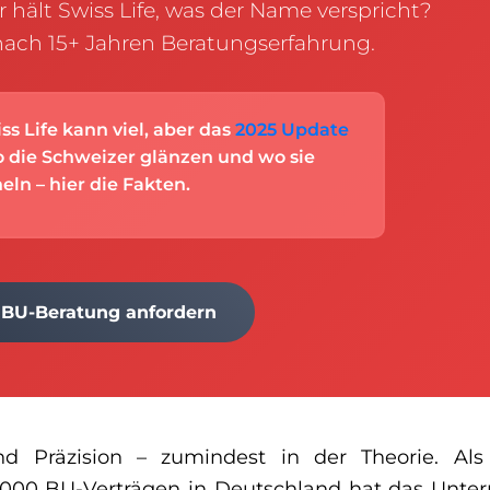
 hält Swiss Life, was der Name verspricht?
nach 15+ Jahren Beratungserfahrung.
ss Life kann viel, aber das
2025 Update
o die Schweizer glänzen und wo sie
ln – hier die Fakten.
e BU-Beratung anfordern
nd Präzision – zumindest in der Theorie. Als
0.000 BU-Verträgen in Deutschland hat das Unt