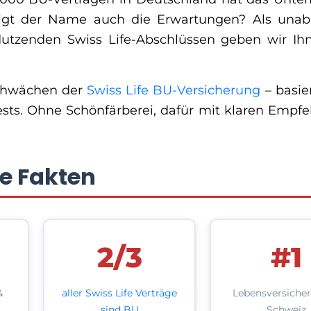
tigt der Name auch die Erwartungen? Als una
dutzenden Swiss Life-Abschlüssen geben wir Ih
Schwächen der
Swiss Life BU-Versicherung
– basie
ests. Ohne Schönfärberei, dafür mit klaren Empf
ie Fakten
2/3
#1
&
aller Swiss Life Verträge
Lebensversicher
sind BU
Schweiz