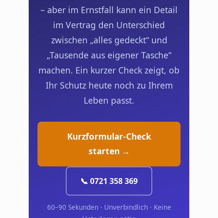
– aber im Ernstfall kann ein Detail
im Vertrag den Unterschied
zwischen „alles gedeckt“ und
„Tausende aus eigener Tasche“
machen. Ein kurzer Check zeigt, ob
Ihr Schutz heute noch zu Ihrem
Leben passt.
Kurzformular-Check
starten →
📞 0721 358 369
60–90 Sekunden · Unverbindlich · Keine