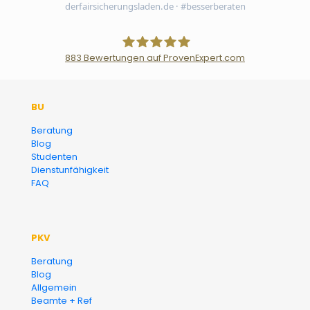
derfairsicherungsladen.de · #besserberaten
883
Bewertungen auf ProvenExpert.com
Der Fairsicherungsladen GmbH
BU
Versicherungsmakler und
Beratung
Blog
Finanzberater Karlsruhe
Studenten
Dienstunfähigkeit
FAQ
PKV
Beratung
Blog
Allgemein
Beamte + Ref