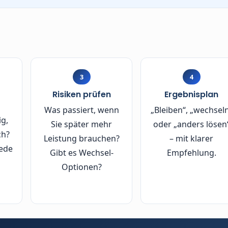
 Eine bewusste Tarifpflege schafft langfristige Planbarkeit 
3
4
Risiken prüfen
Ergebnisplan
Was passiert, wenn
„Bleiben“, „wechsel
ig,
Sie später mehr
oder „anders lösen
ch?
Leistung brauchen?
– mit klarer
ede
Gibt es Wechsel-
Empfehlung.
Optionen?