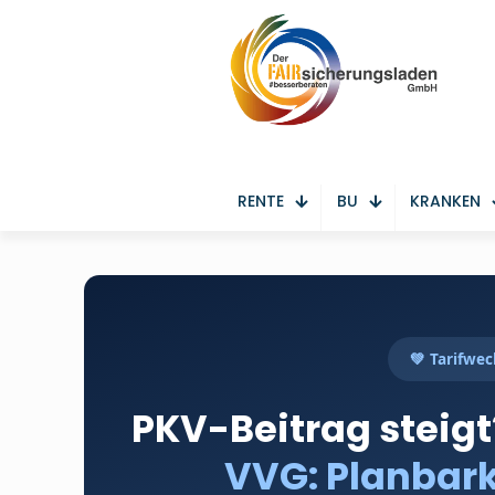
RENTE
BU
KRANKEN
💚 Tarifwe
PKV-Beitrag steig
VVG: Planbar