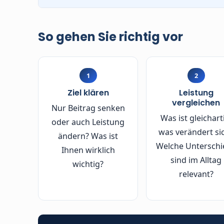
Sie wollen nicht jedes Jahr überrascht werden?
ohne unnötige Risiken.
So gehen Sie richtig vor
1
2
Ziel klären
Leistung
vergleichen
Nur Beitrag senken
Was ist gleichart
oder auch Leistung
was verändert si
ändern? Was ist
Welche Unterschi
Ihnen wirklich
sind im Alltag
wichtig?
relevant?