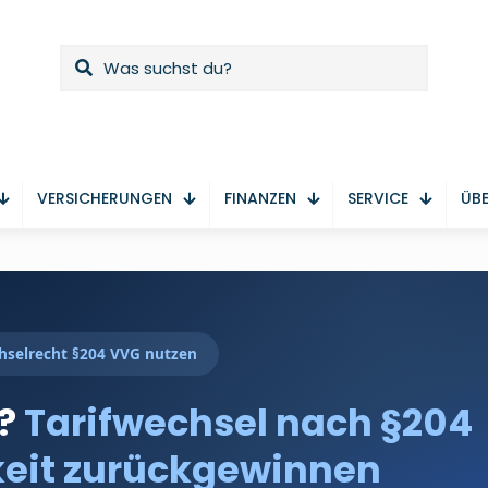
VERSICHERUNGEN
FINANZEN
SERVICE
ÜBE
chselrecht §204 VVG nutzen
t?
Tarifwechsel nach §204
keit zurückgewinnen