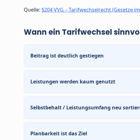
Quelle:
§204 VVG – Tarifwechselrecht (Gesetze im
Wann ein Tarifwechsel sinnvoll
Beitrag ist deutlich gestiegen
Wenn Ihre Beitragsanpassung spürbar war und
kann ein interner Tarifwechsel die richtige Lös
Leistungen werden kaum genutzt
Sie zahlen für Leistungen, die Sie nie in An
Leistungsumfangs sinnvoll sein – ohne auf das
Selbstbehalt / Leistungsumfang neu sortie
Manchmal stimmt die Balance nicht mehr: zu 
umgekehrt. Ein Tarifwechsel kann die Struktu
Planbarkeit ist das Ziel