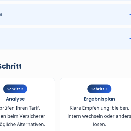
Leistung im Ernstfall nicht mehr passt.
Immer Beitrag UN
en
Altersrückstellungen. Der interne Tarifwechsel nach §204
des Jahr zahlen muss. Der Selbstbehalt sollte auch in einem
Schritt
Schritt 2
Schritt 3
Analyse
Ergebnisplan
prüfen Ihren Tarif,
Klare Empfehlung: bleiben,
en beim Versicherer
intern wechseln oder ander
gliche Alternativen.
lösen.