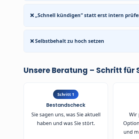
Ein niedrigerer Beitrag nützt wenig, wenn die 
Leistung gemeinsam bewerten.
❌ „Schnell kündigen“ statt erst intern prüf
Bei einem Anbieterwechsel verlieren Sie Ihre 
VVG sollte
immer zuerst geprüft
werden.
❌ Selbstbehalt zu hoch setzen
Fühlt sich rechnerisch gut an – bis man ihn je
ungünstigen Jahr tragbar sein.
Unsere Beratung – Schritt für 
Schritt 1
Bestandscheck
Sie sagen uns, was Sie aktuell
Wir 
haben und was Sie stört.
Option
und mö