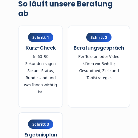
So läuft unsere Beratung
beihilfekonforme Strategie spart später viel
Ärger.
ab
Schritt 1
Schritt 2
Kurz-Check
Beratungsgespräch
In 60–90
Per Telefon oder Video
Sekunden sagen
klären wir Beihilfe,
Sie uns Status,
Gesundheit, Ziele und
Bundesland und
Tarifstrategie.
was Ihnen wichtig
ist.
Schritt 3
Ergebnisplan