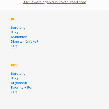
882
Bewertungen auf ProvenExpert.com
Der Fairsicherungsladen GmbH
BU
Versicherungsmakler und
Beratung
Blog
Finanzberater Karlsruhe
Studenten
Dienstunfähigkeit
FAQ
PKV
Beratung
Blog
Allgemein
Beamte + Ref
FAQ