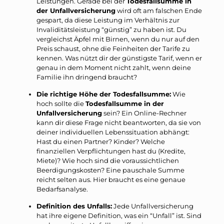
Leistungen. Gerade bei der
Todesfallsumme in
der Unfallversicherung
wird oft am falschen Ende
gespart, da diese Leistung im Verhältnis zur
Invaliditätsleistung “günstig” zu haben ist. Du
vergleichst Äpfel mit Birnen, wenn du nur auf den
Preis schaust, ohne die Feinheiten der Tarife zu
kennen. Was nützt dir der günstigste Tarif, wenn er
genau in dem Moment nicht zahlt, wenn deine
Familie ihn dringend braucht?
Die richtige Höhe der Todesfallsumme:
Wie
hoch sollte die
Todesfallsumme in der
Unfallversicherung
sein? Ein Online-Rechner
kann dir diese Frage nicht beantworten, da sie von
deiner individuellen Lebenssituation abhängt:
Hast du einen Partner? Kinder? Welche
finanziellen Verpflichtungen hast du (Kredite,
Miete)? Wie hoch sind die voraussichtlichen
Beerdigungskosten? Eine pauschale Summe
reicht selten aus. Hier braucht es eine genaue
Bedarfsanalyse.
Definition des Unfalls:
Jede Unfallversicherung
hat ihre eigene Definition, was ein “Unfall” ist. Sind