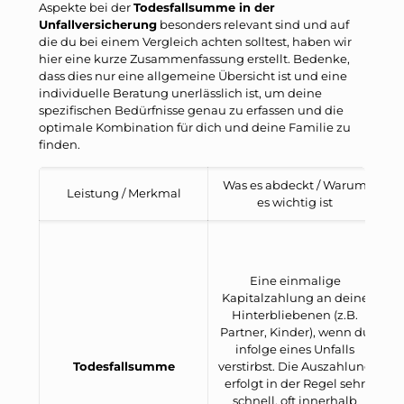
Aspekte bei der
Todesfallsumme in der
Unfallversicherung
besonders relevant sind und auf
die du bei einem Vergleich achten solltest, haben wir
hier eine kurze Zusammenfassung erstellt. Bedenke,
dass dies nur eine allgemeine Übersicht ist und eine
individuelle Beratung unerlässlich ist, um deine
spezifischen Bedürfnisse genau zu erfassen und die
optimale Kombination für dich und deine Familie zu
finden.
Was es abdeckt / Warum
Leistung / Merkmal
es wichtig ist
Eine einmalige
U
Kapitalzahlung an deine
B
Hinterbliebenen (z.B.
Partner, Kinder), wenn du
l
infolge eines Unfalls
z
Todesfallsumme
verstirbst. Die Auszahlung
erfolgt in der Regel sehr
h
schnell, oft innerhalb