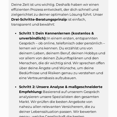
Deine Zeit ist uns wichtig. Deshalb haben wir einen
effizienten Prozess entwickelt, der dich schnell und
zielgerichtet zu deiner optimalen Lösung führt. Unser
Drei-Schritte-Beratungsprinzip
ist einfach,
transparent und bewährt:
Schritt 1: Dein Kennenlernen (kostenlos &
unverbindlich):
In einem ersten, entspannten
Gespräch – ob online, telefonisch oder persönlich –
lernen wir uns kennen. Du erzählst uns von
deinem Leben, deinem Beruf, deinen Hobbys und
vor allem von deinen Zukunftsplänen und den
Menschen, die dir wichtig sind. Wir sprechen offen
über deine Ängste und Wünsche, um deine
Bedürfnisse und Risiken genau zu verstehen und
eine Vertrauensbasis aufzubauen.
Schritt 2: Unsere Analyse & maßgeschneiderte
Empfehlung:
Basierend auf unserem Gespräch
analysieren unsere Spezialisten den gesamten
Markt. Wir prüfen die besten Angebote von
nahezu allen relevanten Versicherern, die zu
deiner Lebenssituation passen. Wir bewerten
genau, welche Gesellschaft die besten