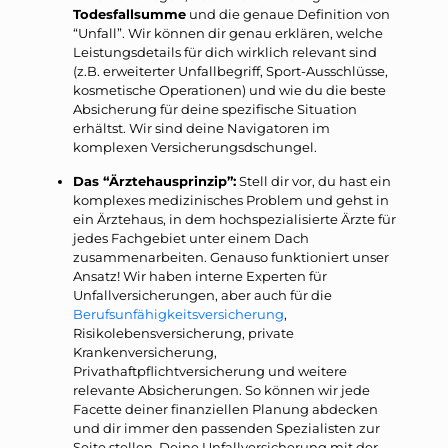
Todesfallsumme
und die genaue Definition von
“Unfall”. Wir können dir genau erklären, welche
Leistungsdetails für dich wirklich relevant sind
(z.B. erweiterter Unfallbegriff, Sport-Ausschlüsse,
kosmetische Operationen) und wie du die beste
Absicherung für deine spezifische Situation
erhältst. Wir sind deine Navigatoren im
komplexen Versicherungsdschungel.
Das “Ärztehausprinzip”:
Stell dir vor, du hast ein
komplexes medizinisches Problem und gehst in
ein Ärztehaus, in dem hochspezialisierte Ärzte für
jedes Fachgebiet unter einem Dach
zusammenarbeiten. Genauso funktioniert unser
Ansatz! Wir haben interne Experten für
Unfallversicherungen, aber auch für die
Berufsunfähigkeitsversicherung
,
Risikolebensversicherung, private
Krankenversicherung,
Privathaftpflichtversicherung und weitere
relevante Absicherungen. So können wir jede
Facette deiner finanziellen Planung abdecken
und dir immer den passenden Spezialisten zur
Seite stellen. Deine Unfallversicherung mit der