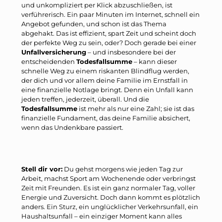
und unkompliziert per Klick abzuschließen, ist
verführerisch. Ein paar Minuten im Internet, schnell ein
Angebot gefunden, und schon ist das Thema
abgehakt. Das ist effizient, spart Zeit und scheint doch
der perfekte Weg zu sein, oder? Doch gerade bei einer
Unfallversicherung
– und insbesondere bei der
entscheidenden
Todesfallsumme
– kann dieser
schnelle Weg zu einem riskanten Blindflug werden,
der dich und vor allem deine Familie im Ernstfall in
eine finanzielle Notlage bringt. Denn ein Unfall kann
jeden treffen, jederzeit, überall. Und die
Todesfallsumme
ist mehr als nur eine Zahl; sie ist das
finanzielle Fundament, das deine Familie absichert,
wenn das Undenkbare passiert.
Stell dir vor:
Du gehst morgens wie jeden Tag zur
Arbeit, machst Sport am Wochenende oder verbringst
Zeit mit Freunden. Es ist ein ganz normaler Tag, voller
Energie und Zuversicht. Doch dann kommt es plötzlich
anders. Ein Sturz, ein unglücklicher Verkehrsunfall, ein
Haushaltsunfall – ein einziger Moment kann alles