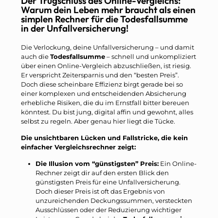
Der Trugschluss des Online-Vergleichs:
Warum dein Leben mehr braucht als einen
simplen Rechner für die Todesfallsumme
in der Unfallversicherung!
Die Verlockung, deine Unfallversicherung – und damit
auch die
Todesfallsumme
– schnell und unkompliziert
über einen Online-Vergleich abzuschließen, ist riesig.
Er verspricht Zeitersparnis und den “besten Preis”.
Doch diese scheinbare Effizienz birgt gerade bei so
einer komplexen und entscheidenden Absicherung
erhebliche Risiken, die du im Ernstfall bitter bereuen
könntest. Du bist jung, digital affin und gewohnt, alles
selbst zu regeln. Aber genau hier liegt die Tücke.
Die unsichtbaren Lücken und Fallstricke, die kein
einfacher Vergleichsrechner zeigt:
Die Illusion vom “günstigsten” Preis:
Ein Online-
Rechner zeigt dir auf den ersten Blick den
günstigsten Preis für eine Unfallversicherung.
Doch dieser Preis ist oft das Ergebnis von
unzureichenden Deckungssummen, versteckten
Ausschlüssen oder der Reduzierung wichtiger