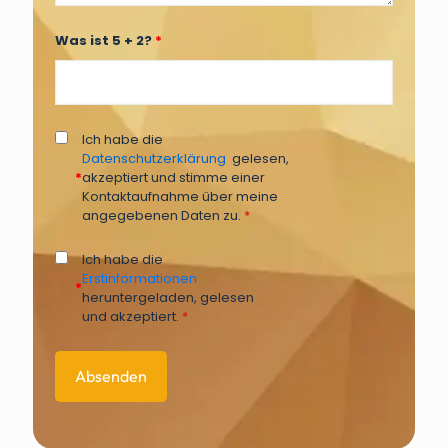
Was ist 5 + 2?
*
Ich habe die
Datenschutzerklärung
gelesen,
*
akzeptiert und stimme einer
Kontaktaufnahme über meine
angegebenen Daten zu.
*
Ich habe die
Erstinformationen
*
heruntergeladen, gelesen
und akzeptiert.
*