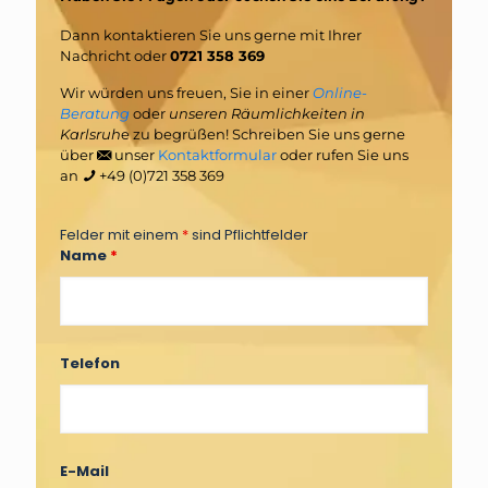
Dann kontaktieren Sie uns gerne mit Ihrer
Nachricht oder
0721 358 369
Wir würden uns freuen, Sie in einer
Online-
Beratung
oder
unseren Räumlichkeiten in
Karlsruh
e zu begrüßen! Schreiben Sie uns gerne
über
unser
Kontaktformular
oder rufen Sie uns
an
+49 (0)721 358 369
Felder mit einem
*
sind Pflichtfelder
Name
*
Telefon
E-Mail