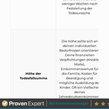
weniger Wochen nach
Feststellung der
Todesursache.
B
d
Die Höhe sollte sich an
deinen individuellen
Bedürfnissen orientieren:
Deine finanziellen
Verpflichtungen (Kredite,
Miete),
Einkommensverlust für
Höhe der
die Familie, Kosten für
n
Todesfallsumme
Beerdigung und
mögliche Ausbildung der
Kinder. Oft ein Vielfaches
deines
u
Jahresbruttoeinkommens
oder eine feste Summe
883 Kundenbewertungen
T
(z.B. 100.000 bis 250.000