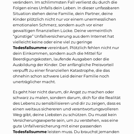
verändern. Im schlimmsten Fall verlierst du durch die
Folgen eines Unfalls dein Leben. In dieser unfassbaren
Situation stehen deine Familie, dein Partner, deine
Kinder plötzlich nicht nur vor einem unermesslichen
emotionalen Schmerz, sondern auch vor einer
gewaltigen finanziellen Lücke. Deine vermeintlich
“günstige” Unfallversicherung aus dem Internet hat
vielleicht keine oder eine viel zu geringe
Todesfallsumme
vereinbart. Plötzlich fehlen nicht nur
dein Einkommen, sondern auch die Mittel für
Beerdigungskosten, laufende Ausgaben oder die
Ausbildung der Kinder. Der anfängliche Preisvorteil
verpufft zu einer finanziellen Katastrophe, die das
ohnehin schon schwere Leid deiner Familie noch
unerträglicher macht.
Es geht hier nicht darum, dir Angst zu machen oder
schwarz zu malen, sondern darum, dich für die Realität
des Lebens zu sensibilisieren und dir zu zeigen, dass es
einen weitaus sichereren und verantwortungsvolleren
Weg gibt, deine Liebsten zu schützen. Du musst kein
Versicherungsexperte sein, um zu verstehen, was eine
gute Unfallversicherung mit einer passenden
Todesfallsumme
leisten muss. Du brauchst jemanden