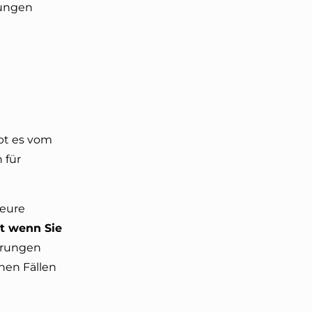
rungen
bt es vom
 für
teure
dt wenn Sie
erungen
hen Fällen