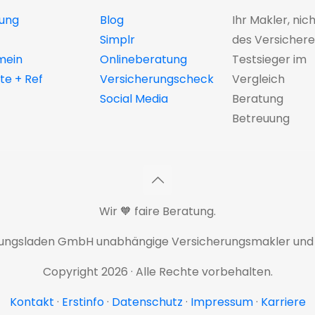
ung
Blog
Ihr Makler, nic
Simplr
des Versichere
mein
Onlineberatung
Testsieger im
e + Ref
Versicherungscheck
Vergleich
Social Media
Beratung
Betreuung
Wir 🧡 faire Beratung.
rungsladen GmbH unabhängige Versicherungsmakler und
Copyright 2026 · Alle Rechte vorbehalten.
Kontakt
·
Erstinfo
·
Datenschutz
·
Impressum
·
Karriere