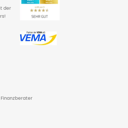
ht der
rs!
 Finanzberater