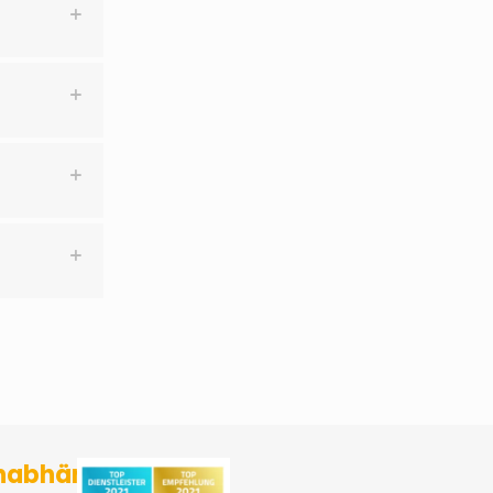
sicherungsmakler und Finanzberater Karlsruhe
nabhängig