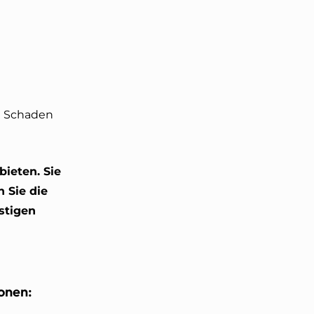
en Schaden
ieten. Sie
n Sie die
stigen
ionen: