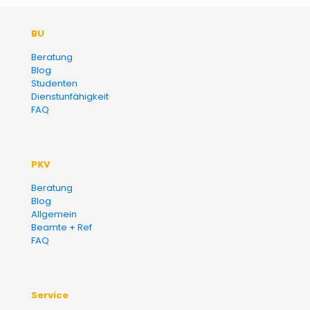
Der Fairsicherungsladen GmbH
BU
Versicherungsmakler und
Beratung
Blog
Finanzberater Karlsruhe
Studenten
Dienstunfähigkeit
FAQ
PKV
Beratung
Blog
Allgemein
Beamte + Ref
FAQ
Service