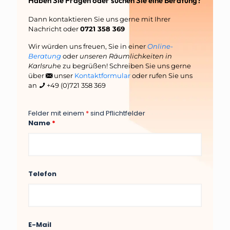
Haben Sie Fragen oder suchen Sie eine Beratung?
Dann kontaktieren Sie uns gerne mit Ihrer
Nachricht oder
0721 358 369
Wir würden uns freuen, Sie in einer
Online-
Beratung
oder
unseren Räumlichkeiten in
Karlsruh
e zu begrüßen! Schreiben Sie uns gerne
über
unser
Kontaktformular
oder rufen Sie uns
an
+49 (0)721 358 369
Felder mit einem
*
sind Pflichtfelder
Name
*
Telefon
E-Mail