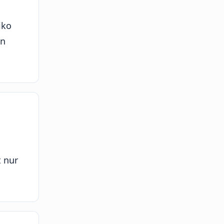
iko
en
t nur