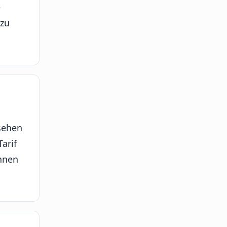
e
 zu
sehen
arif
innen