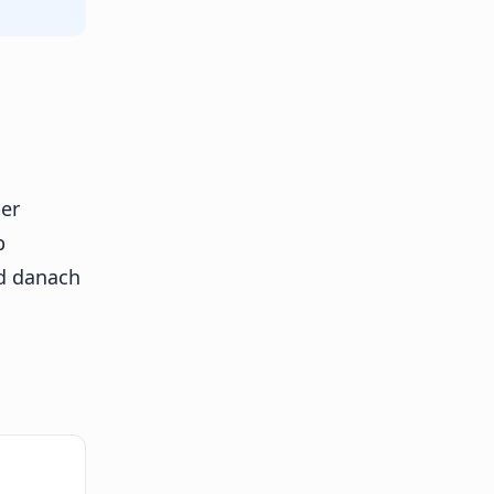
ber
b
nd danach