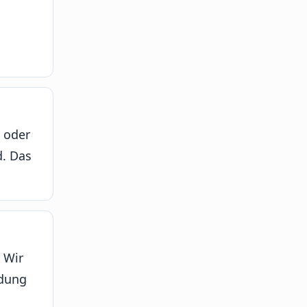
t oder
d. Das
 Wir
ndung