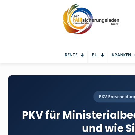
RENTE
BU
KRANKEN
PKV-Entscheidung
PKV für Ministerialbe
und wie S