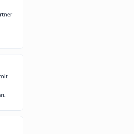
rtner
mit
an.