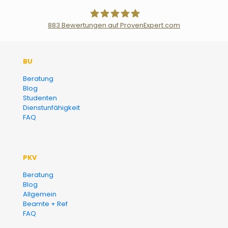
883
Bewertungen auf ProvenExpert.com
Der Fairsicherungsladen GmbH
BU
Versicherungsmakler und
Beratung
Blog
Finanzberater Karlsruhe
Studenten
Dienstunfähigkeit
FAQ
PKV
Beratung
Blog
Allgemein
Beamte + Ref
FAQ