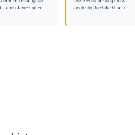
cherer im Leistungsfall
Diese Entscheidung muss
lt – auch Jahre später
langfristig durchdacht sein.