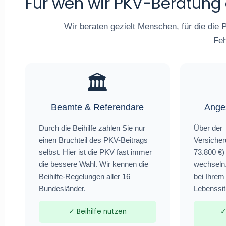
Für wen wir PKV-Beratung
Wir beraten gezielt Menschen, für die die P
Feh
🏛️
Beamte & Referendare
Anges
Durch die Beihilfe zahlen Sie nur
Über der
einen Bruchteil des PKV-Beitrags
Versicher
selbst. Hier ist die PKV fast immer
73.800 €)
die bessere Wahl. Wir kennen die
wechseln.
Beihilfe-Regelungen aller 16
bei Ihrem
Bundesländer.
Lebenssitu
✓ Beihilfe nutzen
✓