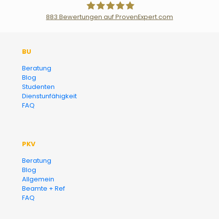
883
Bewertungen auf ProvenExpert.com
Der Fairsicherungsladen GmbH
BU
Versicherungsmakler und
Beratung
Blog
Finanzberater Karlsruhe
Studenten
Dienstunfähigkeit
FAQ
PKV
Beratung
Blog
Allgemein
Beamte + Ref
FAQ