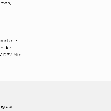
ommen,
 auch die
In der
, DBV, Alte
ung der