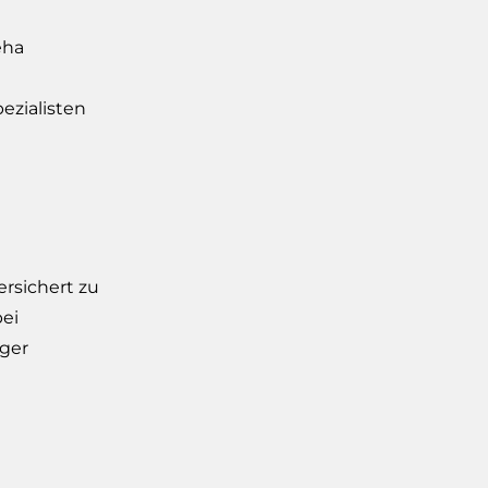
eha
ezialisten
rsichert zu
ei
iger