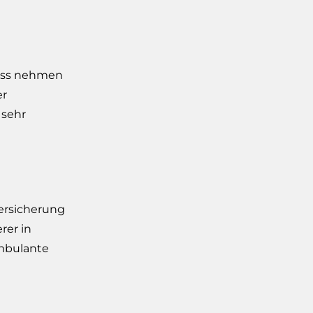
luss nehmen
er
 sehr
versicherung
rer in
ambulante