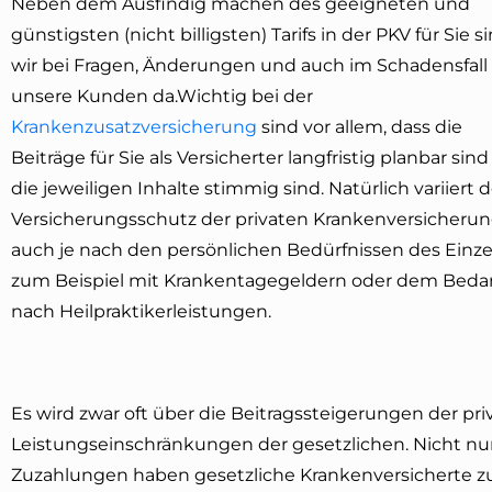
Neben dem Ausfindig machen des geeigneten und
günstigsten (nicht billigsten) Tarifs in der PKV für Sie s
wir bei Fragen, Änderungen und auch im Schadensfall 
unsere Kunden da.Wichtig bei der
Krankenzusatzversicherung
sind vor allem, dass die
Beiträge für Sie als Versicherter langfristig planbar sin
die jeweiligen Inhalte stimmig sind. Natürlich variiert d
Versicherungsschutz der privaten Krankenversicheru
auch je nach den persönlichen Bedürfnissen des Einze
zum Beispiel mit Krankentagegeldern oder dem Bedar
nach Heilpraktikerleistungen.
Es wird zwar oft über die Beitragssteigerungen der pr
Leistungseinschränkungen der gesetzlichen. Nicht nur
Zuzahlungen haben gesetzliche Krankenversicherte z