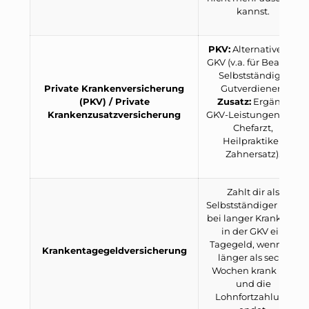
kannst.
PKV:
Alternative zur
GKV (v.a. für Beamte,
Selbstständige,
Private Krankenversicherung
Gutverdiener).
(PKV) / Private
Zusatz:
Ergänzt
Krankenzusatzversicherung
GKV-Leistungen (z.B.
Chefarzt,
Heilpraktiker,
Zahnersatz).
Zahlt dir als
Selbstständiger oder
bei langer Krankheit
in der GKV ein
Tagegeld, wenn du
Krankentagegeldversicherung
länger als sechs
Wochen krank bist
und die
Lohnfortzahlung