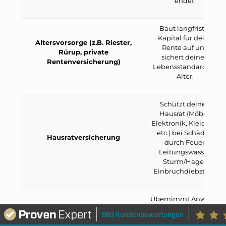
endet.
Baut langfristig
Kapital für deine
Altersvorsorge (z.B. Riester,
Rente auf und
Rürup, private
sichert deinen
Rentenversicherung)
Lebensstandard im
Alter.
Schützt deinen
Hausrat (Möbel,
Elektronik, Kleidung
etc.) bei Schäden
Hausratversicherung
durch Feuer,
Leitungswasser,
Sturm/Hagel,
Einbruchdiebstahl.
Übernimmt Anwalts-
und Gerichtskosten
883 Kundenbewertungen
bei rechtlichen