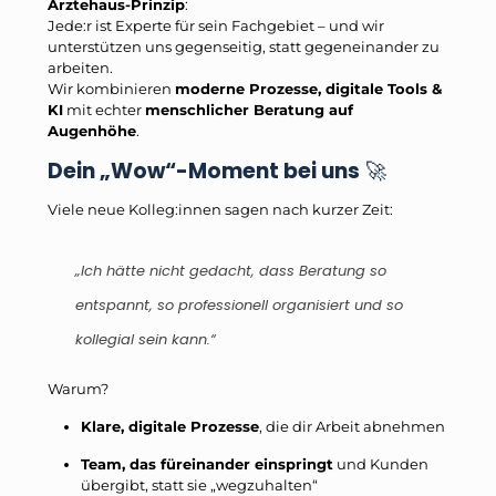
Ärztehaus-Prinzip
:
Jede:r ist Experte für sein Fachgebiet – und wir
unterstützen uns gegenseitig, statt gegeneinander zu
arbeiten.
Wir kombinieren
moderne Prozesse, digitale Tools &
KI
mit echter
menschlicher Beratung auf
Augenhöhe
.
Dein „Wow“-Moment bei uns
🚀
Viele neue Kolleg:innen sagen nach kurzer Zeit:
„Ich hätte nicht gedacht, dass Beratung so
entspannt, so professionell organisiert und so
kollegial sein kann.“
Warum?
Klare, digitale Prozesse
, die dir Arbeit abnehmen
Team, das füreinander einspringt
und Kunden
übergibt, statt sie „wegzuhalten“