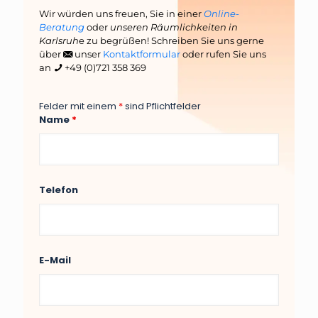
Wir würden uns freuen, Sie in einer
Online-
Beratung
oder
unseren Räumlichkeiten in
Karlsruh
e zu begrüßen! Schreiben Sie uns gerne
über
unser
Kontaktformular
oder rufen Sie uns
an
+49 (0)721 358 369
Felder mit einem
*
sind Pflichtfelder
Name
*
Telefon
E-Mail