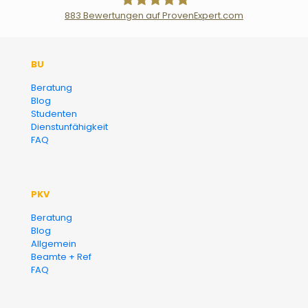
883
Bewertungen auf ProvenExpert.com
Der Fairsicherungsladen GmbH
BU
Versicherungsmakler und
Beratung
Blog
Finanzberater Karlsruhe
Studenten
Dienstunfähigkeit
FAQ
PKV
Beratung
Blog
Allgemein
Beamte + Ref
FAQ