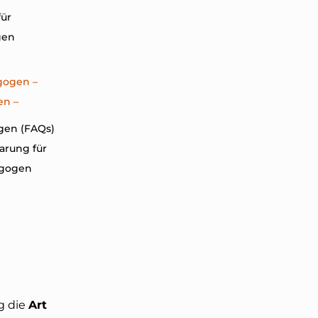
ür
gen
gogen –
n –
agen (FAQs)
arung für
gogen
g die
Art