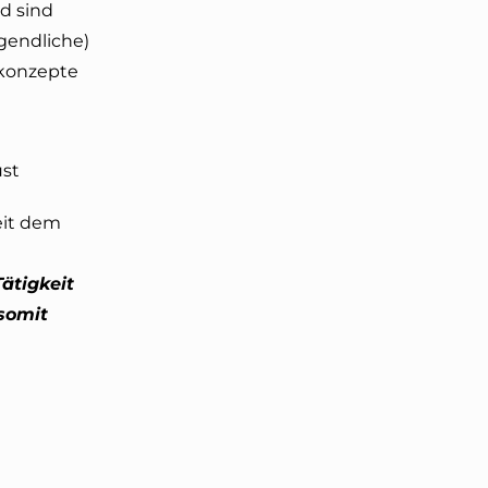
nd sind
ugendliche)
skonzepte
ust
eit dem
Tätigkeit
somit