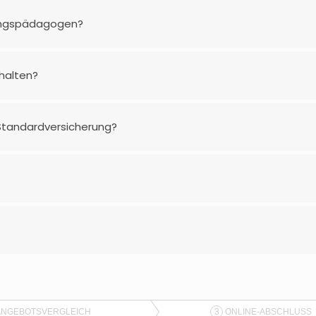
nungspädagogen?
halten?
Standardversicherung?