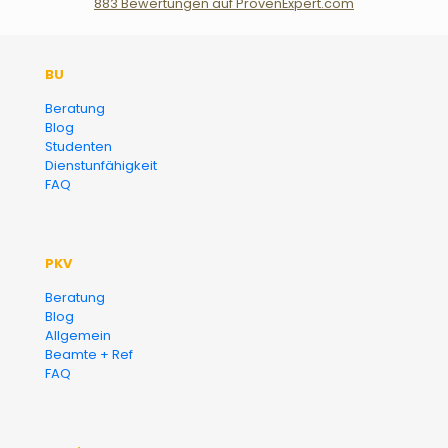
883
Bewertungen auf ProvenExpert.com
Der Fairsicherungsladen GmbH
BU
Versicherungsmakler und
Beratung
Blog
Finanzberater Karlsruhe
Studenten
Dienstunfähigkeit
FAQ
PKV
Beratung
Blog
Allgemein
Beamte + Ref
FAQ