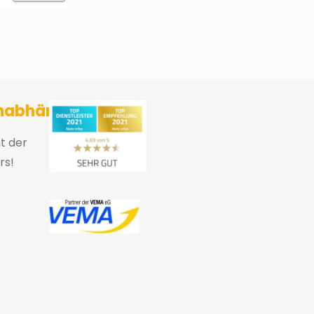
sicherungsmakler und Finanzberater Karlsruhe
nabhängig
ht der
rs!