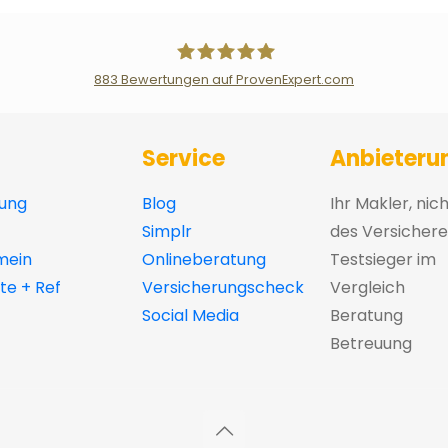
883
Bewertungen auf ProvenExpert.com
Der Fairsicherungsladen GmbH Ver
Service
Anbieteru
ung
Blog
Ihr Makler, nic
Simplr
des Versichere
mein
Onlineberatung
Testsieger im
e + Ref
Versicherungscheck
Vergleich
Social Media
Beratung
Betreuung