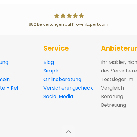
882
Bewertungen auf ProvenExpert.com
Der Fairsicherungsladen GmbH Ver
Service
Anbieteru
ung
Blog
Ihr Makler, nic
Simplr
des Versichere
mein
Onlineberatung
Testsieger im
e + Ref
Versicherungscheck
Vergleich
Social Media
Beratung
Betreuung