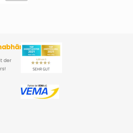
sicherungsmakler und Finanzberater Karlsruhe
nabhängig
ht der
rs!