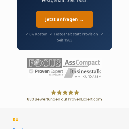
Festgehalt. Seit 1983.
Jetzt anfragen →
✓ 0 € Kosten · ✓ Festgehalt statt Provision · ✓
Seit 1983
883
Bewertungen auf ProvenExpert.com
Der Fairsicherungsladen GmbH
BU
Versicherungsmakler und