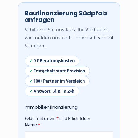
Unsere Berater erhalten Festgehalt
Kaufpreis.
– kein Abschlussbonus, kein
Baufinanzierung Südpfalz
Interessenkonflikt.
anfragen
Schildern Sie uns kurz Ihr Vorhaben –
wir melden uns i.d.R. innerhalb von 24
Stunden.
0 € Beratungskosten
Festgehalt statt Provision
100+ Partner im Vergleich
Antwort i.d.R. in 24h
Immobilienfinanzierung
Felder mit einem
*
sind Pflichtfelder
Name
*