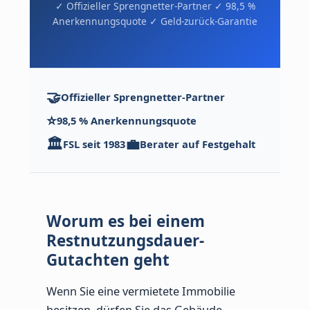
✓ Offizieller Sprengnetter-Partner ✓ 98,5 %
Anerkennungsquote ✓ Geld-zurück-Garantie
🤝
Offizieller Sprengnetter-Partner
⭐
98,5 % Anerkennungsquote
🏛️
💼
FSL seit 1983
Berater auf Festgehalt
Worum es bei einem
Restnutzungsdauer-
Gutachten geht
Wenn Sie eine vermietete Immobilie
besitzen, dürfen Sie das Gebäude