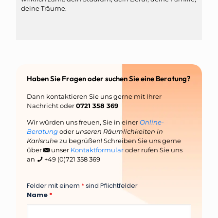
deine Träume.
Haben Sie Fragen oder suchen Sie eine Beratung?
Dann kontaktieren Sie uns gerne mit Ihrer
Nachricht oder
0721 358 369
Wir würden uns freuen, Sie in einer
Online-
Beratung
oder
unseren Räumlichkeiten in
Karlsruh
e zu begrüßen! Schreiben Sie uns gerne
über
unser
Kontaktformular
oder rufen Sie uns
an
+49 (0)721 358 369
Felder mit einem
*
sind Pflichtfelder
Name
*