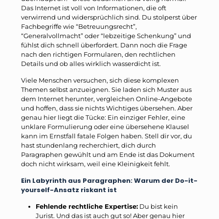
Das Internet ist voll von Informationen, die oft
verwirrend und widersprüchlich sind. Du stolperst über
Fachbegriffe wie “Betreuungsrecht”,
“Generalvollmacht” oder “lebzeitige Schenkung” und
fühlst dich schnell überfordert. Dann noch die Frage
nach den richtigen Formularen, den rechtlichen
Details und ob alles wirklich wasserdicht ist.
Viele Menschen versuchen, sich diese komplexen
Themen selbst anzueignen. Sie laden sich Muster aus
dem Internet herunter, vergleichen Online-Angebote
und hoffen, dass sie nichts Wichtiges übersehen. Aber
genau hier liegt die Tücke: Ein einziger Fehler, eine
unklare Formulierung oder eine übersehene Klausel
kann im Ernstfall fatale Folgen haben. Stell dir vor, du
hast stundenlang recherchiert, dich durch
Paragraphen gewühlt und am Ende ist das Dokument
doch nicht wirksam, weil eine Kleinigkeit fehlt.
Ein Labyrinth aus Paragraphen: Warum der Do-it-
yourself-Ansatz riskant ist
Fehlende rechtliche Expertise:
Du bist kein
Jurist. Und das ist auch gut so! Aber genau hier