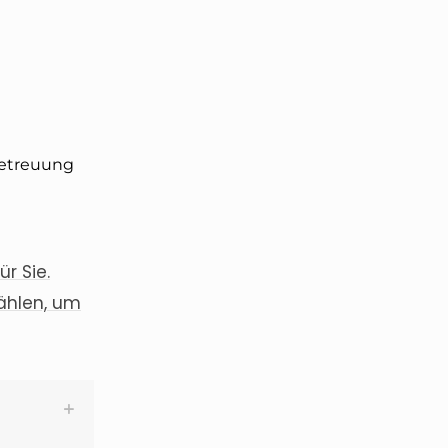
Betreuung
r Sie.
ählen, um