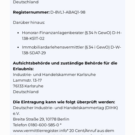
Deutschland
Registernummer:
D-8VL1-ABAQ1-98
Darüber hinaus:
Honorar-Finanzanlagenberater (§ 34 h GewO) D-H-
138-K51T-02
Immobiliardarlehensvermittler (§ 34 i GewO) D-W-
138-SDA7-29
Aufsichtsbehörde und zuständige Behörde für die
Erlaubnis:
Industrie- und Handelskammer Karlsruhe
Lammstr. 13-17
76133 Karlsruhe
Deutschland
Die Eintragung kann wie folgt überprüft werden:
Deutscher Industrie- und Handelskammertag (DIHK)
e.V.
Breite Straße 29, 10178 Berlin
Telefon 0180-600-585-0 *
www.vermittlerregister.info* 20 Cent/Anruf aus dem