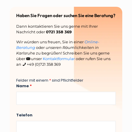
Haben Sie Fragen oder suchen Sie eine Beratung?
Dann kontaktieren Sie uns gerne mit Ihrer
Nachricht oder
0721 358 369
Wir würden uns freuen, Sie in einer
Online-
Beratung
oder
unseren Räumlichkeiten in
Karlsruh
e zu begrüßen! Schreiben Sie uns gerne
über
unser
Kontaktformular
oder rufen Sie uns
an
+49 (0)721 358 369
Felder mit einem
*
sind Pflichtfelder
Name
*
Telefon