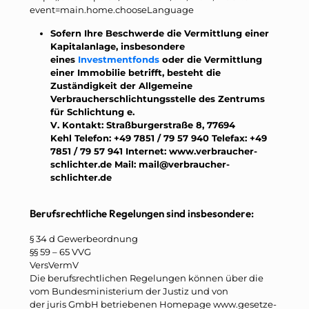
event=main.home.chooseLanguage
Sofern Ihre Beschwerde die Vermittlung einer
Kapitalanlage, insbesondere
eines
Investmentfonds
oder die Vermittlung
einer Immobilie betrifft, besteht die
Zuständigkeit der Allgemeine
Verbraucherschlichtungsstelle des Zentrums
für
Schlichtung e.
V.
Kontakt:
Straßburgerstraße 8, 77694
Kehl
Telefon:
+49 7851 / 79 57 940
Telefax:
+49
7851 / 79 57 941
Internet:
www.verbraucher-
schlichter.de
Mail:
mail@verbraucher-
schlichter.de
Berufsrechtliche Regelungen sind insbesondere:
§ 34 d Gewerbeordnung
§§ 59 – 65 VVG
VersVermV
Die berufsrechtlichen Regelungen können über die
vom Bundesministerium der Justiz und von
der juris GmbH betriebenen Homepage www.gesetze-