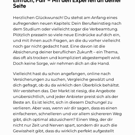
Seite
Herzlichen Glückwunsch! Du stehst am Anfang eines
aufregenden neuen Kapitels: Dein Berufseinstieg nach
dem Studium oder vielleicht sogar die Verbeamtung.
Plötzlich prasseln so viele neue Eindrücke auf dich ein,
und mit ihnen auch Fragen, an die du vorher vielleicht
noch gar nicht gedacht hast. Eine davon ist die
Absicherung deiner beruflichen Zukunft – ein Thema,
das oft als trocken und kompliziert abgestempelt wird.
Doch keine Sorge, wir nehmen dich an die Hand.
Vielleicht hast du schon angefangen, online nach
Versicherungen zu suchen, Vergleiche gewälzt und
dich gefragt, ob du da wirklich den Überblick behältst.
Wir verstehen das. Der Markt ist riesig, die Angebote
unübersichtlich, und jeder Anbieter preist sich als der
Beste an. Es ist leicht, sich in diesem Dschungel zu
verlieren. Aber was, wenn wir dir sagen, dass es einen
einfacheren, schnelleren und vor allem sichereren Weg
gibt, dich optimal abzusichern? Einen Weg, der dir
nicht nur Zeit und Nerven spart, sondern dir auch die
Gewissheit gibt, dass du wirklich perfekt aufgestellt