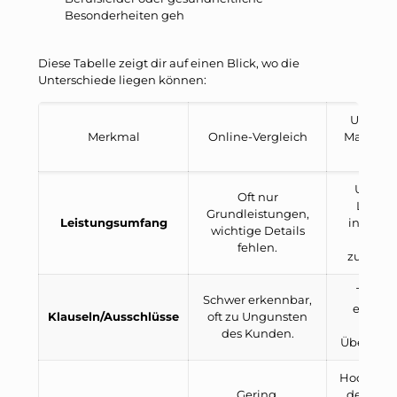
Besonderheiten geh
Diese Tabelle zeigt dir auf einen Blick, wo die
Unterschiede liegen können:
Unabhä
Merkmal
Online-Vergleich
Maklerb
bei 
Umfas
Oft nur
Leistu
Grundleistungen,
Leistungsumfang
individu
wichtige Details
dic
fehlen.
zugeschn
Transp
Schwer erkennbar,
erklärt,
Klauseln/Ausschlüsse
oft zu Ungunsten
bös
des Kunden.
Überrasc
Hoch, pas
Gering,
deiner L