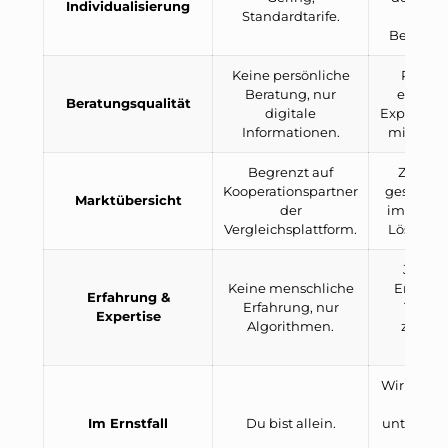
Individualisierung
Standardtarife.
un
Berufssit
Keine persönliche
Persönl
Beratung, nur
empath
Beratungsqualität
digitale
Experten
Informationen.
mit Fach
Begrenzt auf
Zugan
Kooperationspartner
gesamten
Marktübersicht
der
immer di
Vergleichsplattform.
Lösung fü
Jahrel
Keine menschliche
Erfahru
Erfahrung &
Erfahrung, nur
Tause
Expertise
Algorithmen.
zufrie
Kund
Wir sind a
Seit
Im Ernstfall
Du bist allein.
unterstüt
bei 