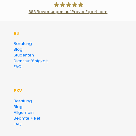
883
Bewertungen auf ProvenExpert.com
Der Fairsicherungsladen GmbH
BU
Versicherungsmakler und
Beratung
Blog
Finanzberater Karlsruhe
Studenten
Dienstunfähigkeit
FAQ
PKV
Beratung
Blog
Allgemein
Beamte + Ref
FAQ