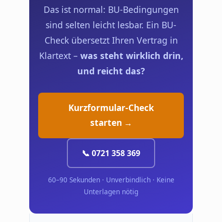
Das ist normal: BU-Bedingungen
sind selten leicht lesbar. Ein BU-
Check übersetzt Ihren Vertrag in
Klartext –
was steht wirklich drin,
und reicht das?
Kurzformular-Check
starten →
📞 0721 358 369
60–90 Sekunden · Unverbindlich · Keine
Unterlagen nötig