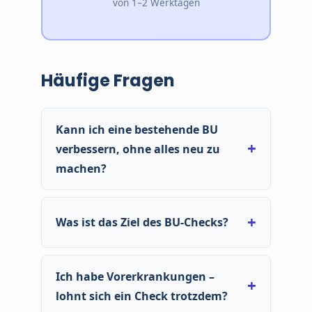
von 1–2 Werktagen
Häufige Fragen
Kann ich eine bestehende BU
verbessern, ohne alles neu zu
machen?
Manchmal ja – über Nachversicherung oder
Dynamik. Manchmal braucht es einen neuen
Was ist das Ziel des BU-Checks?
Vertrag parallel. Der Check klärt, was realistisch
und sinnvoll ist.
Dass Sie verstehen, wie Ihr Vertrag im Ernstfall
funktioniert – und ob die BU-Rente zu Ihrem
Ich habe Vorerkrankungen –
aktuellen Bedarf passt. Nicht mehr, nicht
lohnt sich ein Check trotzdem?
weniger.