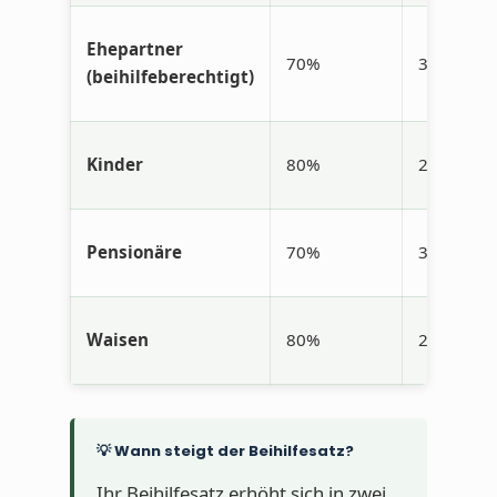
Ehepartner
70%
30%
(beihilfeberechtigt)
Kinder
80%
20%
Pensionäre
70%
30%
Waisen
80%
20%
💡 Wann steigt der Beihilfesatz?
Ihr Beihilfesatz erhöht sich in zwei