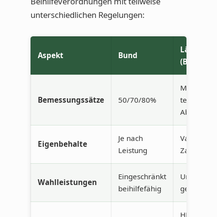
Beihilfeverordnungen mit teilweise
unterschiedlichen Regelungen:
Länder
Aspekt
Bund
(Beispiele
Meist ident
Bemessungssätze
50/70/80%
teils
Abweichu
Je nach
Variiert, z.
Eigenbehalte
Leistung
Zahnersat
Eingeschränkt
Unterschie
Wahlleistungen
beihilfefähig
geregelt
HH, HB, BE