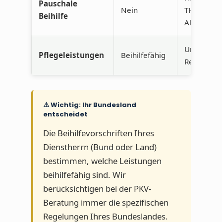
Pauschale
Nein
TH bieten
Beihilfe
Alternativ
Unterschie
Pflegeleistungen
Beihilfefähig
Regelung
⚠️ Wichtig: Ihr Bundesland
entscheidet
Die Beihilfevorschriften Ihres
Dienstherrn (Bund oder Land)
bestimmen, welche Leistungen
beihilfefähig sind. Wir
berücksichtigen bei der PKV-
Beratung immer die spezifischen
Regelungen Ihres Bundeslandes.