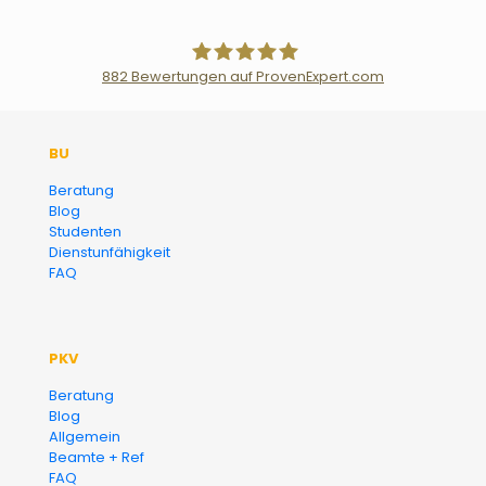
882
Bewertungen auf ProvenExpert.com
Der Fairsicherungsladen GmbH
BU
Versicherungsmakler und
Beratung
Blog
Finanzberater Karlsruhe
Studenten
Dienstunfähigkeit
FAQ
PKV
Beratung
Blog
Allgemein
Beamte + Ref
FAQ