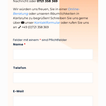
Nachricht oder
0721 358 369
Wir würden uns freuen, Sie in einer
Online-
Beratung
oder
unseren Räumlichkeiten in
Karlsruh
e zu begrüßen! Schreiben Sie uns gerne
über
unser
Kontaktformular
oder rufen Sie uns
an
+49 (0)721 358 369
Felder mit einem
*
sind Pflichtfelder
Name
*
Telefon
E-Mail