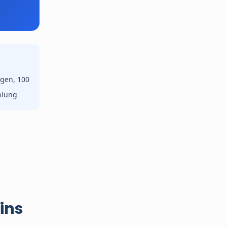
gen, 100
hlung
ins