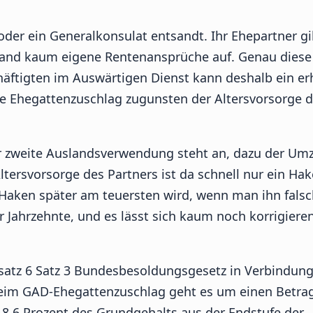
 oder ein Generalkonsulat entsandt. Ihr Ehepartner gi
usland kaum eigene Rentenansprüche auf. Genau diese
häftigten im Auswärtigen Dienst kann deshalb ein er
e Ehegattenzuschlag zugunsten der Altersvorsorge 
der zweite Auslandsverwendung steht an, dazu der Umz
ltersvorsorge des Partners ist da schnell nur ein Hak
Haken später am teuersten wird, wenn man ihn falsch
 Jahrzehnte, und es lässt sich kaum noch korrigiere
bsatz 6 Satz 3 Bundesbesoldungsgesetz in Verbindung
eim GAD-Ehegattenzuschlag geht es um einen Betrag
18,6 Prozent des Grundgehalts aus der Endstufe der