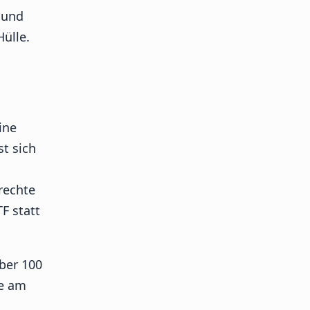
 und
ülle.
ine
t sich
erechte
F statt
über 100
de am