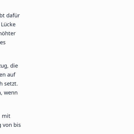
bt dafür
 Lücke
höhter
des
ug, die
en auf
 setzt.
n, wenn
 mit
 von bis