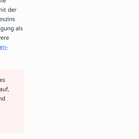
ume
mit der
eszins
igung als
vere
en-
es
auf,
nd