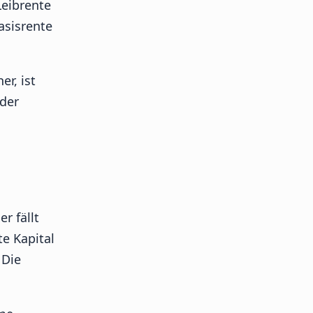
Leibrente
asisrente
er, ist
 der
r fällt
e Kapital
 Die