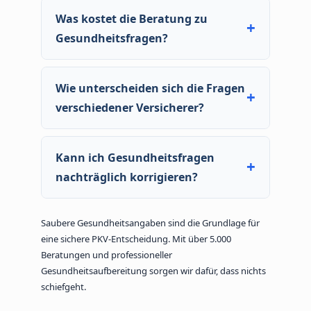
die Gesundheitsfragen des Versicherers
Was kostet die Beratung zu
vollständig und wahrheitsgemäß beantworten.
Gesundheitsfragen?
Bei Verletzung drohen Konsequenzen.
Die Beratung ist kostenfrei. Unsere Berater
arbeiten auf Festgehalt – kein Provisionsanreiz.
Wie unterscheiden sich die Fragen
verschiedener Versicherer?
Jeder Versicherer stellt eigene
Gesundheitsfragen mit unterschiedlichen
Kann ich Gesundheitsfragen
Zeiträumen und Formulierungen. Deshalb ist ein
nachträglich korrigieren?
Vergleich der Fragen und eine gezielte
Voranfrage so wichtig.
Ja, solange der Vertrag noch nicht policiert ist.
Wenn vor Abgabe der Vertragserklärung neue
Saubere Gesundheitsangaben sind die Grundlage für
Informationen bekannt werden, müssen diese
eine sichere PKV-Entscheidung. Mit über 5.000
nachgemeldet werden.
Beratungen und professioneller
Gesundheitsaufbereitung sorgen wir dafür, dass nichts
schiefgeht.