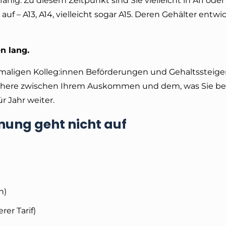
ähig. Zu diesem Zeitpunkt sind Sie vielleicht in A11 oder 
uf – A13, A14, vielleicht sogar A15. Deren Gehälter entwi
en lang.
maligen Kolleg:innen Beförderungen und Gehaltssteig
 Schere zwischen Ihrem Auskommen und dem, was Sie be
r Jahr weiter.
hnung geht nicht auf
h)
rer Tarif)