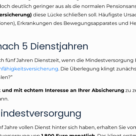
och deutlich geringer aus als die normalen Pensionsan
ersicherung)
diese Lücke schließen soll. Häufigste Urs
sionen), Erkrankungen des Bewegungsapparates und He
nach 5 Dienstjahren
ch fünf Jahren Dienstzeit, wenn die Mindestversorgung 
nfähigkeitsversicherung
. Die Überlegung klingt zunächs
hlen?”
 und mit echtem Interesse an Ihrer Absicherung
zu z
ann.
 Mindestversorgung
 Jahre vollen Dienst hinter sich haben, erhalten Sie vo
estversorgung von
1.800 Euro monatlich
. Das klingt erst