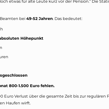
doch etwas für alte Leute kurz vor der Pension.” Die Stati
ei Beamten bei
49-52 Jahren
. Das bedeutet:
ch
absoluten Höhepunkt
um
uren
usgeschlossen
onat 800-1.500 Euro fehlen.
Euro Verlust über die gesamte Zeit bis zur regulären 
n Haufen wirft.