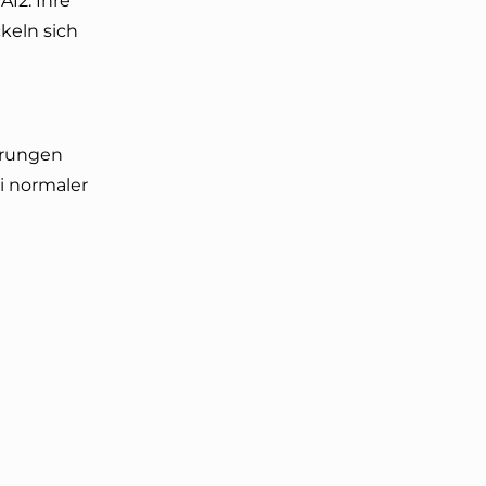
A12. Ihre
ckeln sich
erungen
i normaler