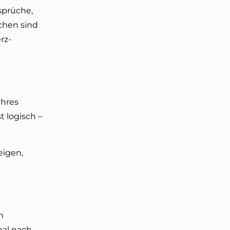
sprüche,
achen sind
rz-
Ihres
t logisch –
eigen,
m
mal nach