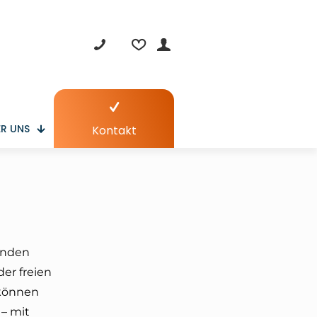
R UNS
Kontakt
ünden
der freien
 können
 – mit