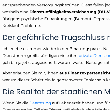
entsprechenden Versorgungsbezügen. Diese fallen jed
weshalb eine
Dienstunfähigkeitsversicherung (DU-V
übrigens psychische Erkrankungen (Burnout, Depres
Kreislauf-Probleme.
Der gefährliche Trugschluss 
Ich erlebe es immer wieder in der Beratungspraxis: Na
Dienstherrn greift, kündigen viele ihre
private Dienstu
„ich bin ja jetzt abgesichert, warum weiter Beiträge za
Aber erlauben Sie mir, Ihnen
aus Finanzexpertensicht
warum dieser Schritt ein folgenschwerer Fehler sein k
Die Realität der staatlichen
Wenn Sie die
Beamtung
auf Lebenszeit haben und fünf
Dienstherrn im Fall der Dienstunfähigkeit eine Mind