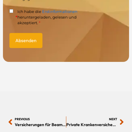
Ich habe die
Erstinformationen
*
heruntergeladen, gelesen und
akzeptiert.
*
PREVIOUS
NEXT
Versicherungen für Beamte
Private Krankenversicherung für Anwärter und Referendare