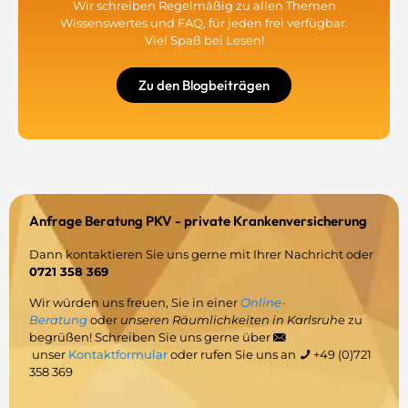
Wir schreiben Regelmäßig zu allen Themen
Wissenswertes und FAQ, für jeden frei verfügbar.
Viel Spaß bei Lesen!
Zu den Blogbeiträgen
Anfrage Beratung PKV - private Krankenversicherung
Dann kontaktieren Sie uns gerne mit Ihrer Nachricht oder
0721 358 369
Wir würden uns freuen, Sie in einer
Online-
Beratung
oder
unseren Räumlichkeiten in Karlsruh
e zu
begrüßen! Schreiben Sie uns gerne über
unser
Kontaktformular
oder rufen Sie uns an
+49 (0)721
358 369