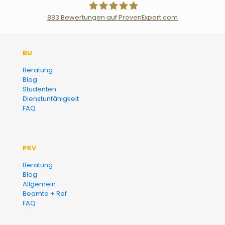
883
Bewertungen auf ProvenExpert.com
Der Fairsicherungsladen GmbH
BU
Versicherungsmakler und
Beratung
Blog
Finanzberater Karlsruhe
Studenten
Dienstunfähigkeit
FAQ
PKV
Beratung
Blog
Allgemein
Beamte + Ref
FAQ