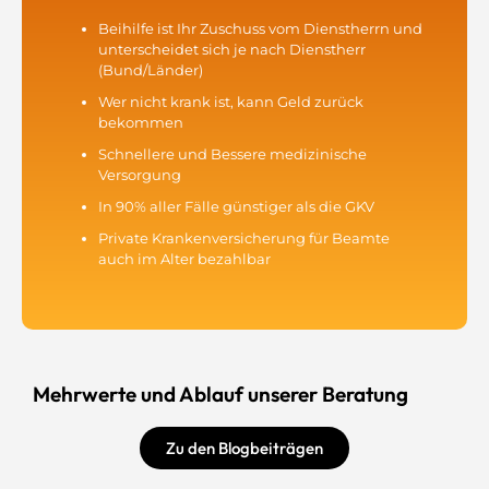
Beihilfe ist Ihr Zuschuss vom Dienstherrn und
unterscheidet sich je nach Dienstherr
(Bund/Länder)
Wer nicht krank ist, kann Geld zurück
bekommen
Schnellere und Bessere medizinische
Versorgung
In 90% aller Fälle günstiger als die GKV
Private Krankenversicherung für Beamte
auch im Alter bezahlbar
Mehrwerte und Ablauf unserer Beratung
Zu den Blogbeiträgen