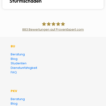
Sturmschaden
883
Bewertungen auf ProvenExpert.com
Der Fairsicherungsladen GmbH
BU
Versicherungsmakler und
Beratung
Blog
Finanzberater Karlsruhe
Studenten
Dienstunfähigkeit
FAQ
PKV
Beratung
Blog