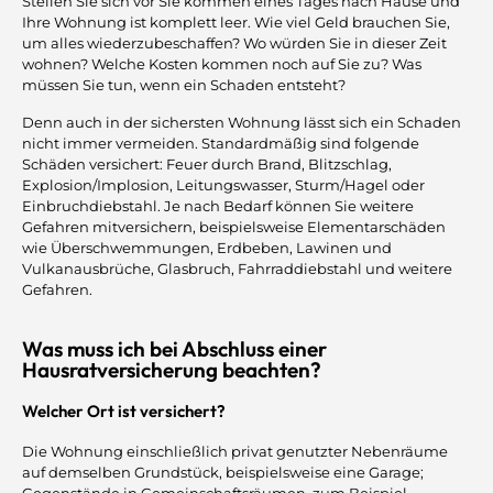
Stellen Sie sich vor Sie kommen eines Tages nach Hause und
Ihre Wohnung ist komplett leer. Wie viel Geld brauchen Sie,
um alles wiederzubeschaffen? Wo würden Sie in dieser Zeit
wohnen? Welche Kosten kommen noch auf Sie zu? Was
müssen Sie tun, wenn ein Schaden entsteht?
Denn auch in der sichersten Wohnung lässt sich ein Schaden
nicht immer vermeiden. Standardmäßig sind folgende
Schäden versichert: Feuer durch Brand, Blitzschlag,
Explosion/Implosion, Leitungswasser, Sturm/Hagel oder
Einbruchdiebstahl. Je nach Bedarf können Sie weitere
Gefahren mitversichern, beispielsweise Elementarschäden
wie Überschwemmungen, Erdbeben, Lawinen und
Vulkanausbrüche, Glasbruch, Fahrraddiebstahl und weitere
Gefahren.
Was muss ich bei Abschluss einer
Hausratversicherung beachten?
Welcher Ort ist versichert?
Die Wohnung einschließlich privat genutzter Nebenräume
auf demselben Grundstück, beispielsweise eine Garage;
Gegenstände in Gemeinschaftsräumen, zum Beispiel