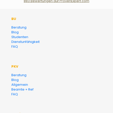
883
Bewertungen auf ProvenExpert.com
Der Fairsicherungsladen GmbH
BU
Versicherungsmakler und
Beratung
Blog
Finanzberater Karlsruhe
Studenten
Dienstunfähigkeit
FAQ
PKV
Beratung
Blog
Allgemein
Beamte + Ref
FAQ