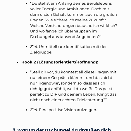
“Du stehst am Anfang deines Berufslebens,
voller Energie und Ambitionen. Doch mit
dem ersten Gehalt kommen auch die großen
Fragen: Wie sichere ich meine Zukunft?
Welche Versicherungen brauche ich wirklich?
Und wo fange ich überhaupt an im
Dschungel aus tausend Angeboten?”
Ziel:
Unmittelbare Identifikation mit der
Zielgruppe.
Hook 2 (Lösungsorientiert/Hoffnung):
“Stell dir vor, du könntest all diese Fragen mit
nur einem Gespräch klären – und das nicht
nur ‚irgendwie‘, sondern so, dass es sich
richtig gut anfühlt, weil du weißt: Das passt
perfekt zu DIR und deinem Leben. Klingt das
nicht nach einer echten Erleichterung?”
Ziel:
Eine positive Vision aufzeigen.
2. Warum der Dschungel da draußen dich